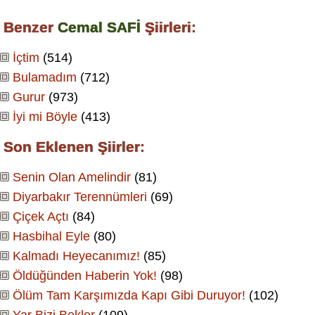
Benzer
Cemal SAFİ
Şiirleri:
İçtim
(514)
Bulamadım
(712)
Gurur
(973)
İyi mi Böyle
(413)
Son Eklenen Şiirler:
Senin Olan Amelindir
(81)
Diyarbakır Terennümleri
(69)
Çiçek Açtı
(84)
Hasbihal Eyle
(80)
Kalmadı Heyecanımız!
(85)
Öldüğünden Haberin Yok!
(98)
Ölüm Tam Karşımızda Kapı Gibi Duruyor!
(102)
Yar Bizi Bekler
(109)