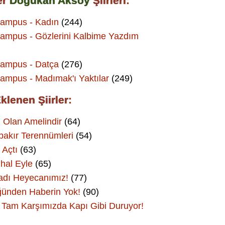
er
Doğukan Aksoy
Şiirleri:
kampus - Kadın
(244)
ampus - Gözlerini Kalbime Yazdım
kampus - Datça
(276)
ampus - Madımak'ı Yaktılar
(249)
klenen Şiirler:
 Olan Amelindir
(64)
bakır Terennümleri
(54)
 Açtı
(63)
hal Eyle
(65)
adı Heyecanımız!
(77)
ünden Haberin Yok!
(90)
Tam Karşımızda Kapı Gibi Duruyor!