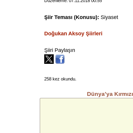
Düzenleme:
07.11.2018 00:55
Şiir Teması (Konusu):
Siyaset
Doğukan Aksoy
Şiirleri
Şiiri Paylaşın
258 kez okundu.
Dünya'ya Kırmız