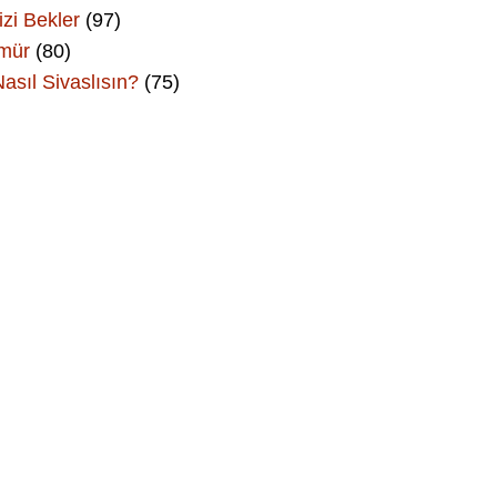
izi Bekler
(97)
Ömür
(80)
asıl Sivaslısın?
(75)