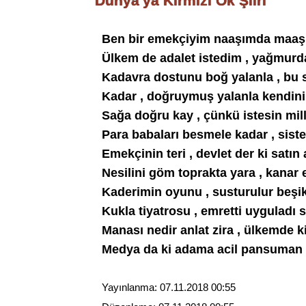
Dünya'ya Kırmızı Ok Şiiri
Ben bir emekçiyim naaşımda maa
Ülkem de adalet istedim , yağmurda
Kadavra dostunu boğ yalanla , bu
Kadar , doğruymuş yalanla kendin
Sağa doğru kay , çünkü istesin mill
Para babaları besmele kadar , sist
Emekçinin teri , devlet der ki satı
Nesilini göm toprakta yara , kanar
Kaderimin oyunu , susturulur beşik
Kukla tiyatrosu , emretti uyguladı 
Manası nedir anlat zira , ülkemde 
Medya da ki adama acil pansuman
Yayınlanma:
07.11.2018 00:55