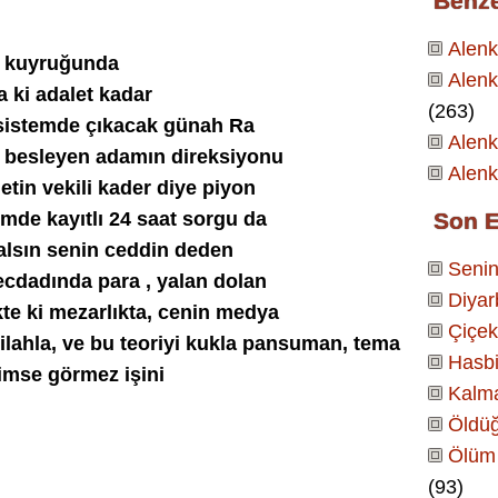
Benz
Alen
ş kuyruğunda
Alenk
 ki adalet kadar
(263)
 sistemde çıkacak günah Ra
Alen
i besleyen adamın direksiyonu
Alenk
etin vekili kader diye piyon
emde kayıtlı 24 saat sorgu da
Son E
n alsın senin ceddin deden
Senin
 ecdadında para , yalan dolan
Diyar
te ki mezarlıkta, cenin medya
Çiçek
silahla, ve bu teoriyi kukla pansuman, tema
Hasbi
kimse görmez işini
Kalm
Öldüğ
Ölüm 
(93)