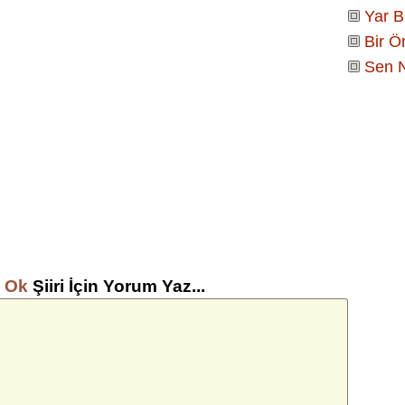
Yar B
Bir 
Sen N
ı Ok
Şiiri İçin Yorum Yaz...