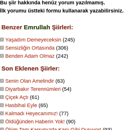
Bu şiir hakkında henüz yorum yazılmamış.
İlk yorumu üstteki formu kullanarak yazabilirsiniz.
Benzer
Emrullah
Şiirleri:
Yaşadım Demeyeceksin
(245)
Sensizliğin Ortasında
(306)
Benden Adam Olmaz
(242)
Son Eklenen Şiirler:
Senin Olan Amelindir
(63)
Diyarbakır Terennümleri
(54)
Çiçek Açtı
(61)
Hasbihal Eyle
(65)
Kalmadı Heyecanımız!
(77)
Öldüğünden Haberin Yok!
(90)
Ölüm Tam Karşımızda Kapı Gibi Duruyor!
(93)