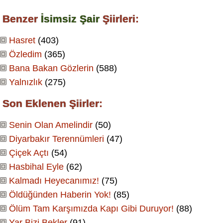
Benzer
İsimsiz Şair
Şiirleri:
Hasret
(403)
Özledim
(365)
Bana Bakan Gözlerin
(588)
Yalnızlık
(275)
Son Eklenen Şiirler:
Senin Olan Amelindir
(50)
Diyarbakır Terennümleri
(47)
Çiçek Açtı
(54)
Hasbihal Eyle
(62)
Kalmadı Heyecanımız!
(75)
Öldüğünden Haberin Yok!
(85)
Ölüm Tam Karşımızda Kapı Gibi Duruyor!
(88)
Yar Bizi Bekler
(91)