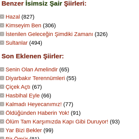
Benzer
İsimsiz Şair
Şiirleri:
Hazal
(827)
Kimseyim Ben
(306)
İstenilen Geleceğin Şimdiki Zamanı
(326)
Sultanlar
(494)
Son Eklenen Şiirler:
Senin Olan Amelindir
(65)
Diyarbakır Terennümleri
(55)
Çiçek Açtı
(67)
Hasbihal Eyle
(66)
Kalmadı Heyecanımız!
(77)
Öldüğünden Haberin Yok!
(91)
Ölüm Tam Karşımızda Kapı Gibi Duruyor!
(93)
Yar Bizi Bekler
(99)
Bir Ömür
(81)