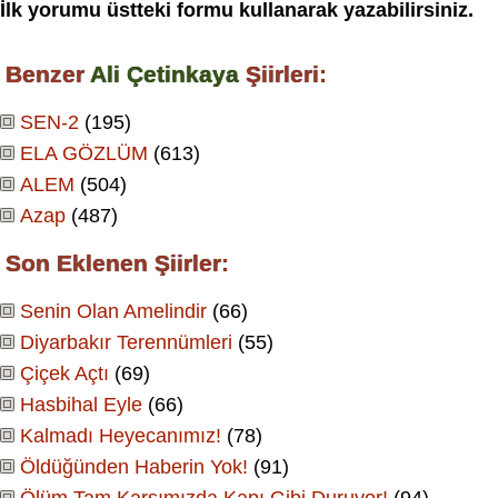
İlk yorumu üstteki formu kullanarak yazabilirsiniz.
Benzer
Ali Çetinkaya
Şiirleri:
SEN-2
(195)
ELA GÖZLÜM
(613)
ALEM
(504)
Azap
(487)
Son Eklenen Şiirler:
Senin Olan Amelindir
(66)
Diyarbakır Terennümleri
(55)
Çiçek Açtı
(69)
Hasbihal Eyle
(66)
Kalmadı Heyecanımız!
(78)
Öldüğünden Haberin Yok!
(91)
Ölüm Tam Karşımızda Kapı Gibi Duruyor!
(94)