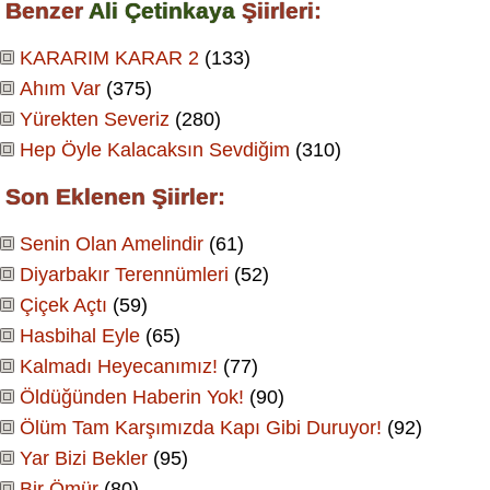
Benzer
Ali Çetinkaya
Şiirleri:
KARARIM KARAR 2
(133)
Ahım Var
(375)
Yürekten Severiz
(280)
Hep Öyle Kalacaksın Sevdiğim
(310)
Son Eklenen Şiirler:
Senin Olan Amelindir
(61)
Diyarbakır Terennümleri
(52)
Çiçek Açtı
(59)
Hasbihal Eyle
(65)
Kalmadı Heyecanımız!
(77)
Öldüğünden Haberin Yok!
(90)
Ölüm Tam Karşımızda Kapı Gibi Duruyor!
(92)
Yar Bizi Bekler
(95)
Bir Ömür
(80)