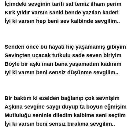
İçimdeki sevginin tarifi saf temiz ilham perim
Kırk yıldır varsın sanki bende yazılan kaderi
İyi ki varsın hep beni sev kalbinde sevgilim..
Senden önce bu hayatı hiç yaşamamış gibiyim
Sevinçten uçacak tutkulu sade seven biriyim
Böyle bir aşkı inan bana yaşamadım kadınım
İyi ki varsın beni sensiz düşünme sevgilim..
Bir baktım ki ezelden bağlanıp çok sevnişim
Aşkına sevgine saygı duyup ta boyun eğmişim
Mutluluğu seninle diledim kalbime seni seçtim
İyi ki varsın beni sensiz bırakma sevgilim..