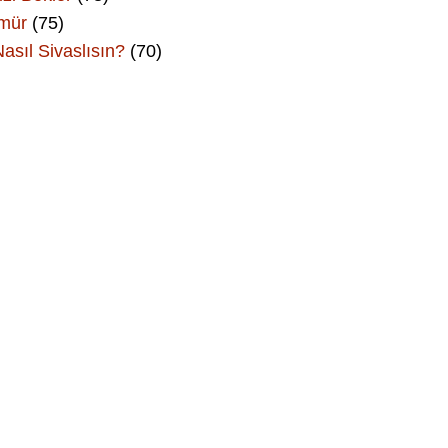
Ömür
(75)
asıl Sivaslısın?
(70)