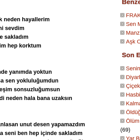
Benz
FRA
k neden hayallerim
Sen M
ni sevdim
Manz
ce sakladım
Aşk C
izim hep korktum
Son E
Senin
imde yanımda yoktun
Diyar
ysa sen yokluluğumdun
Çiçek
üneşim sonsuzluğumsun
Hasbi
di neden hala bana uzaksın
Kalm
Öldüğ
Ölüm 
i anlasan unut desen yapamazdım
(69)
a seni ben hep içinde sakladım
Yar B