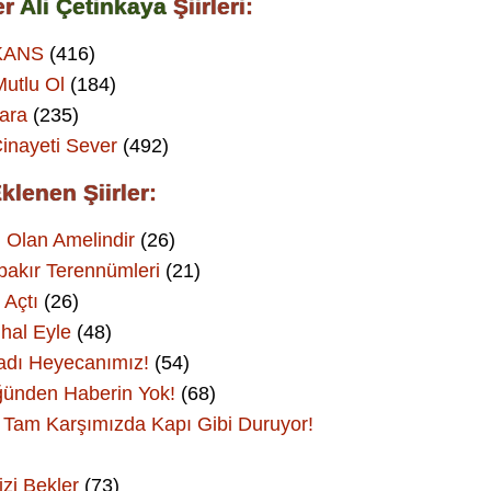
er
Ali Çetinkaya
Şiirleri:
KANS
(416)
utlu Ol
(184)
ara
(235)
inayeti Sever
(492)
klenen Şiirler:
 Olan Amelindir
(26)
bakır Terennümleri
(21)
 Açtı
(26)
hal Eyle
(48)
adı Heyecanımız!
(54)
ünden Haberin Yok!
(68)
Tam Karşımızda Kapı Gibi Duruyor!
izi Bekler
(73)