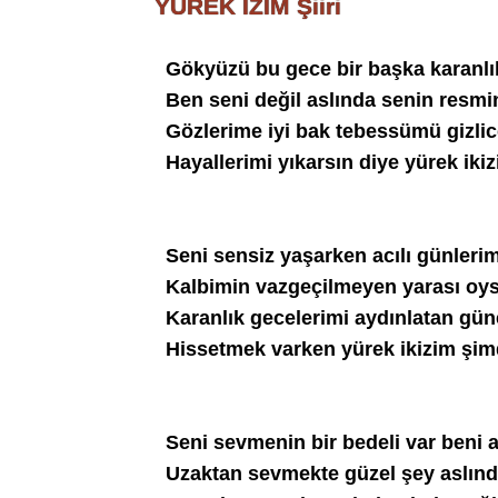
YÜREK İZİM Şiiri
Gökyüzü bu gece bir başka karanlı
Ben seni değil aslında senin resmi
Gözlerime iyi bak tebessümü gizli
Hayallerimi yıkarsın diye yürek ik
Seni sensiz yaşarken acılı günler
Kalbimin vazgeçilmeyen yarası o
Karanlık gecelerimi aydınlatan g
Hissetmek varken yürek ikizim şim
Seni sevmenin bir bedeli var ben
Uzaktan sevmekte güzel şey aslınd