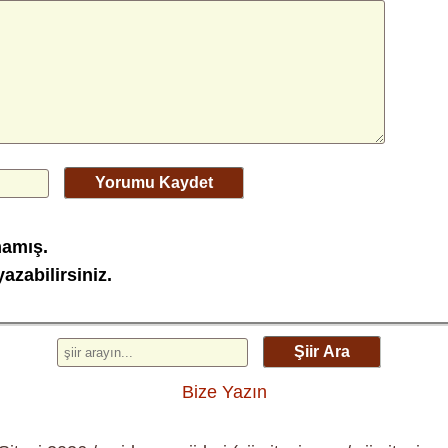
Yorumu Kaydet
mamış.
azabilirsiniz.
Şiir Ara
Bize Yazın