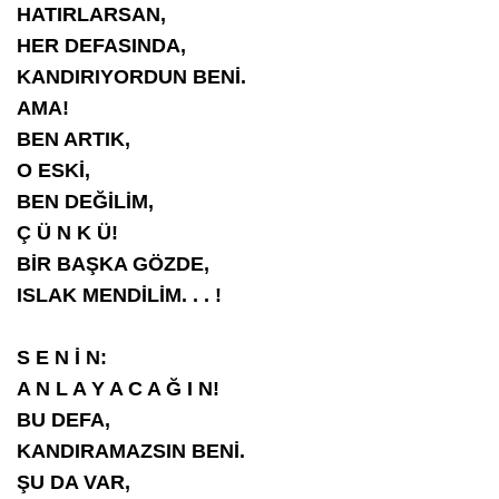
HATIRLARSAN,
HER DEFASINDA,
KANDIRIYORDUN BENİ.
AMA!
BEN ARTIK,
O ESKİ,
BEN DEĞİLİM,
Ç Ü N K Ü!
BİR BAŞKA GÖZDE,
ISLAK MENDİLİM. . . !
S E N İ N:
A N L A Y A C A Ğ I N!
BU DEFA,
KANDIRAMAZSIN BENİ.
ŞU DA VAR,