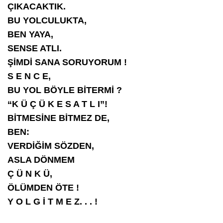
ÇIKACAKTIK.
BU YOLCULUKTA,
BEN YAYA,
SENSE ATLI.
ŞİMDİ SANA SORUYORUM !
S E N C E,
BU YOL BÖYLE BİTERMİ ?
“K Ü Ç Ü K E S A T L I”!
BİTMESİNE BİTMEZ DE,
BEN:
VERDİĞİM SÖZDEN,
ASLA DÖNMEM
Ç Ü N K Ü,
ÖLÜMDEN ÖTE !
Y O L G İ T M E Z. . . !