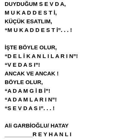
DUYDUĞUM S E V D A,
M U K A D D E S T İ,
KÜÇÜK ESATLIM,
“M U K A D D E S T İ”. . . !
İŞTE BÖYLE OLUR,
“D E L İ K A N L I L A R I N”!
“V E D A S I”!
ANCAK VE ANCAK !
BÖYLE OLUR,
“A D A M G İ B İ”!
“A D A M L A R I N”!
“S E V D A S I”. . . !
Ali GARBİOĞLU/ HATAY
_________R E Y H A N L I