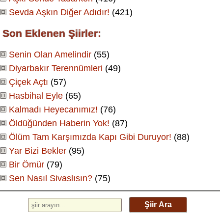
Sevda Aşkın Diğer Adıdır!
(421)
Son Eklenen Şiirler:
Senin Olan Amelindir
(55)
Diyarbakır Terennümleri
(49)
Çiçek Açtı
(57)
Hasbihal Eyle
(65)
Kalmadı Heyecanımız!
(76)
Öldüğünden Haberin Yok!
(87)
Ölüm Tam Karşımızda Kapı Gibi Duruyor!
(88)
Yar Bizi Bekler
(95)
Bir Ömür
(79)
Sen Nasıl Sivaslısın?
(75)
Şiir Ara