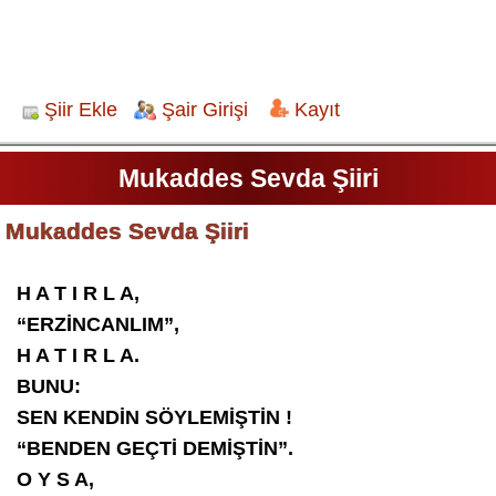
Şiir Ekle
Şair Girişi
Kayıt
Mukaddes Sevda Şiiri
Mukaddes Sevda Şiiri
H A T I R L A,
“ERZİNCANLIM”,
H A T I R L A.
BUNU:
SEN KENDİN SÖYLEMİŞTİN !
“BENDEN GEÇTİ DEMİŞTİN”.
O Y S A,