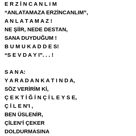
E R Z İ N C A N L I M
“ANLATAMAZA ERZİNCANLIM”,
A N L A T A M A Z !
NE ŞİİR, NEDE DESTAN,
SANA DUYDUĞUM !
B U M U K A D D E S!
“S E V D A Y I”. . . !
S A N A:
Y A R A D A N K A T I N D A,
SÖZ VERİRİM Kİ,
Ç E K T İ Ğ İ N Ç İ L E Y S E,
Ç İ L E N’I ,
BEN ÜSLENİR,
ÇİLEN’İ ÇEKER
DOLDURMASINA