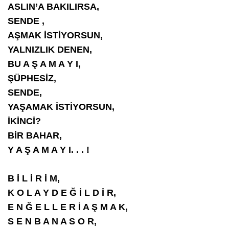
ASLIN’A BAKILIRSA,
SENDE ,
AŞMAK İSTİYORSUN,
YALNIZLIK DENEN,
BU A Ş A M A Y I,
ŞÜPHESİZ,
SENDE,
YAŞAMAK İSTİYORSUN,
İKİNCİ?
BİR BAHAR,
Y A Ş A M A Y I. . . !
B İ L İ R İ M,
K O L A Y D E Ğ İ L D İ R,
E N Ğ E L L E R İ A Ş M A K,
S E N B A N A S O R,