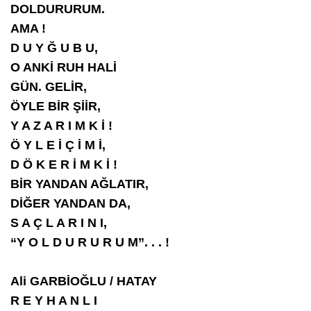
DOLDURURUM.
AMA !
D U Y Ğ U B U,
O ANKİ RUH HALİ
GÜN. GELİR,
ÖYLE BİR ŞİİR,
Y A Z A R I M K İ !
Ö Y L E İ Ç İ M İ,
D Ö K E R İ M K İ !
BİR YANDAN AĞLATIR,
DİĞER YANDAN DA,
S A Ç L A R I N I,
“Y O L D U R U R U M”. . . !
Ali GARBİOĞLU / HATAY
R E Y H A N L I