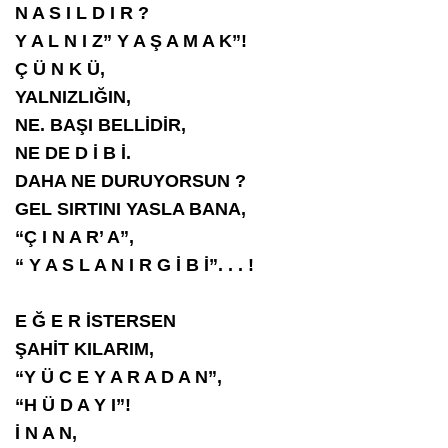
N A S I L D I R ?
Y A L N I Z” Y A Ş A M A K”!
Ç Ü N K Ü,
YALNIZLIĞIN,
NE. BAŞI BELLİDİR,
NE DE D İ B İ.
DAHA NE DURUYORSUN ?
GEL SIRTINI YASLA BANA,
“Ç I N A R’ A”,
“ Y A S L A N I R G İ B İ”. . . !
E Ğ E R İSTERSEN
ŞAHİT KILARIM,
“Y Ü C E Y A R A D A N”,
“H Ü D A Y I”!
İ N A N,