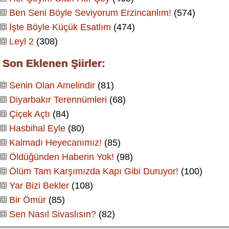
Ben Seni Böyle Seviyorum Erzincanlım!
(574)
İşte Böyle Küçük Esatlım
(474)
Leyl 2
(308)
Son Eklenen Şiirler:
Senin Olan Amelindir
(81)
Diyarbakır Terennümleri
(68)
Çiçek Açtı
(84)
Hasbihal Eyle
(80)
Kalmadı Heyecanımız!
(85)
Öldüğünden Haberin Yok!
(98)
Ölüm Tam Karşımızda Kapı Gibi Duruyor!
(100)
Yar Bizi Bekler
(108)
Bir Ömür
(85)
Sen Nasıl Sivaslısın?
(82)