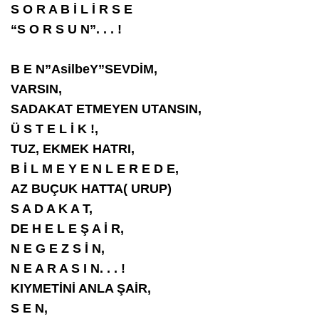
S O R A B İ L İ R S E
“S O R S U N”. . . !
B E N”AsilbeY”SEVDİM,
VARSIN,
SADAKAT ETMEYEN UTANSIN,
Ü S T E L İ K !,
TUZ, EKMEK HATRI,
B İ L M E Y E N L E R E D E,
AZ BUÇUK HATTA( URUP)
S A D A K A T,
DE H E L E Ş A İ R,
N E G E Z S İ N,
N E A R A S I N. . . !
KIYMETİNİ ANLA ŞAİR,
S E N,