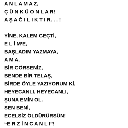
A N L A M A Z,
Ç Ü N K Ü O N L A R!
A Ş A Ğ I L I K T I R. . . !
YİNE, KALEM GEÇTİ,
E L İ M’E,
BAŞLADIM YAZMAYA,
A M A,
BİR GÖRSENİZ,
BENDE BİR TELAŞ,
BİRDE ÖYLE YAZIYORUM Kİ,
HEYECANLI, HEYECANLI,
ŞUNA EMİN OL.
SEN BENİ,
ECELSİZ ÖLDÜRÜRSÜN!
“E R Z İ N C A N L I”!