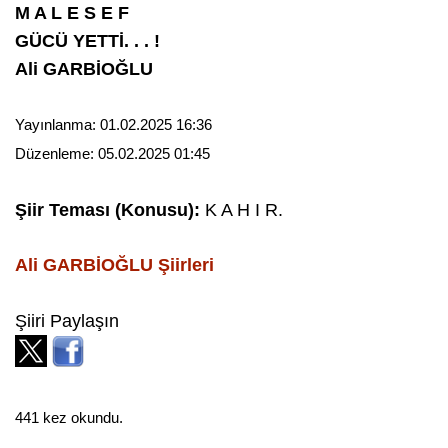
M A L E S E F
GÜCÜ YETTİ. . . !
Ali GARBİOĞLU
Yayınlanma:
01.02.2025 16:36
Düzenleme:
05.02.2025 01:45
Şiir Teması (Konusu):
K A H I R.
Ali GARBİOĞLU
Şiirleri
Şiiri Paylaşın
441 kez okundu.