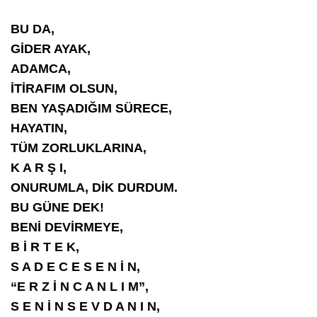
BU DA,
GİDER AYAK,
ADAMCA,
İTİRAFIM OLSUN,
BEN YAŞADIĞIM SÜRECE,
HAYATIN,
TÜM ZORLUKLARINA,
K A R Ş I,
ONURUMLA, DİK DURDUM.
BU GÜNE DEK!
BENİ DEVİRMEYE,
B İ R T E K,
S A D E C E S E N İ N,
“E R Z İ N C A N L I M”,
S E N İ N S E V D A N I N,