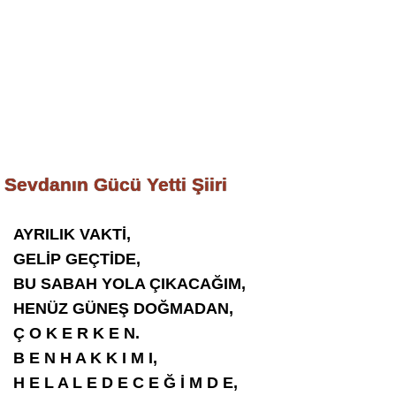
Sevdanın Gücü Yetti Şiiri
AYRILIK VAKTİ,
GELİP GEÇTİDE,
BU SABAH YOLA ÇIKACAĞIM,
HENÜZ GÜNEŞ DOĞMADAN,
Ç O K E R K E N.
B E N H A K K I M I,
H E L A L E D E C E Ğ İ M D E,