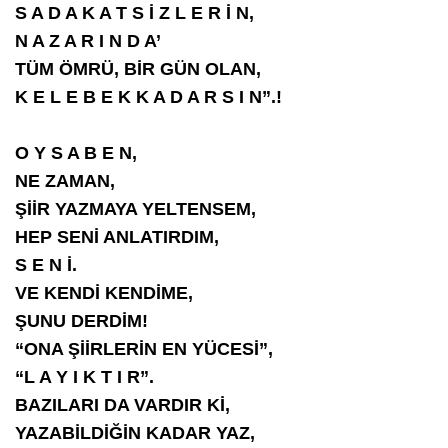
S A D A K A T S İ Z L E R İ N,
N A Z A R I N D A’
TÜM ÖMRÜ, BİR GÜN OLAN,
K E L E B E K K A D A R S I N”.!
O Y S A B E N,
NE ZAMAN,
ŞİİR YAZMAYA YELTENSEM,
HEP SENİ ANLATIRDIM,
S E N İ.
VE KENDİ KENDİME,
ŞUNU DERDİM!
“ONA ŞİİRLERİN EN YÜCESİ”,
“L A Y I K T I R”.
BAZILARI DA VARDIR Kİ,
YAZABİLDİĞİN KADAR YAZ,