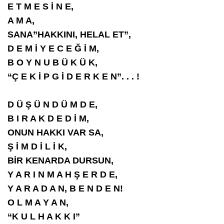
E T M E S İ N E,
A M A,
SANA”HAKKINI, HELAL ET”,
D E M İ Y E C E Ğ İ M,
B O Y N U B Ü K Ü K,
“Ç E K İ P G İ D E R K E N”. . . !
D Ü Ş Ü N D Ü M D E,
B I R A K D E D İ M,
ONUN HAKKI VAR SA,
Ş İ M D İ L İ K,
BİR KENARDA DURSUN,
Y A R I N M A H Ş E R D E,
Y A R A D A N, B E N D E N!
O L M A Y A N,
“K U L H A K K I”