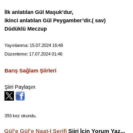
İlk anlatılan Gül Maşuk’dur,
ikinci anlatılan Gül Peygamber’dir.( sav)
Düdüklü Meczup
Yayınlanma:
15.07.2024 16:48
Düzenleme:
17.07.2024 01:46
Barış Sağlam
Şiirleri
Şiiri Paylaşın
393 kez okundu.
Gül'e Gül'e Naat-I Şerifi
Şiiri İçin Yorum Yaz...