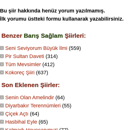
Bu şiir hakkında henüz yorum yazılmamış.
İlk yorumu üstteki formu kullanarak yazabilirsiniz.
Benzer
Barış Sağlam
Şiirleri:
Seni Seviyorum Büyük İlmi
(559)
Pir Sultan Daveti
(314)
Tüm Mevsimler
(412)
Kokoreç Şiiri
(637)
Son Eklenen Şiirler:
Senin Olan Amelindir
(64)
Diyarbakır Terennümleri
(55)
Çiçek Açtı
(64)
Hasbihal Eyle
(65)
Kalmadı Heyecanımız!
(77)