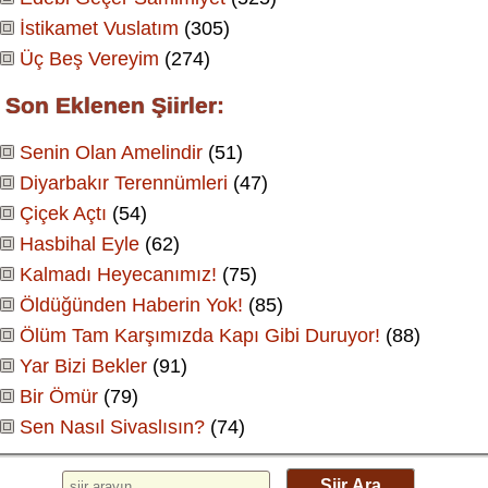
İstikamet Vuslatım
(305)
Üç Beş Vereyim
(274)
Son Eklenen Şiirler:
Senin Olan Amelindir
(51)
Diyarbakır Terennümleri
(47)
Çiçek Açtı
(54)
Hasbihal Eyle
(62)
Kalmadı Heyecanımız!
(75)
Öldüğünden Haberin Yok!
(85)
Ölüm Tam Karşımızda Kapı Gibi Duruyor!
(88)
Yar Bizi Bekler
(91)
Bir Ömür
(79)
Sen Nasıl Sivaslısın?
(74)
Şiir Ara