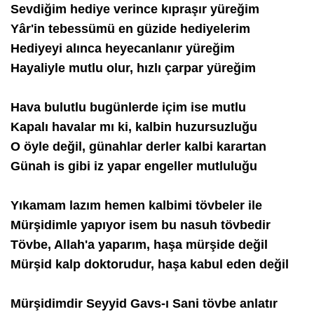
Sevdiğim hediye verince kıpraşır yüreğim
Yâr'in tebessümü en güzide hediyelerim
Hediyeyi alınca heyecanlanır yüreğim
Hayaliyle mutlu olur, hızlı çarpar yüreğim
Hava bulutlu bugünlerde içim ise mutlu
Kapalı havalar mı ki, kalbin huzursuzluğu
O öyle değil, günahlar derler kalbi karartan
Günah is gibi iz yapar engeller mutluluğu
Yıkamam lazım hemen kalbimi tövbeler ile
Mürşidimle yapıyor isem bu nasuh tövbedir
Tövbe, Allah'a yaparım, haşa mürşide değil
Mürşid kalp doktorudur, haşa kabul eden değil
Mürşidimdir Seyyid Gavs-ı Sani tövbe anlatır