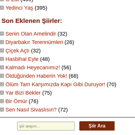
Yedinci Yaş
(395)
Son Eklenen Şiirler:
Senin Olan Amelindir
(32)
Diyarbakır Terennümleri
(26)
Çiçek Açtı
(32)
Hasbihal Eyle
(48)
Kalmadı Heyecanımız!
(56)
Öldüğünden Haberin Yok!
(68)
Ölüm Tam Karşımızda Kapı Gibi Duruyor!
(70)
Yar Bizi Bekler
(75)
Bir Ömür
(76)
Sen Nasıl Sivaslısın?
(72)
Şiir Ara