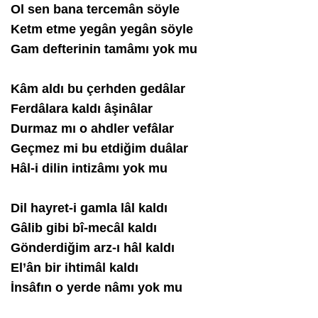
Ol sen bana tercemân söyle
Ketm etme yegân yegân söyle
Gam defterinin tamâmı yok mu
Kâm aldı bu çerhden gedâlar
Ferdâlara kaldı âşinâlar
Durmaz mı o ahdler vefâlar
Geçmez mi bu etdiğim duâlar
Hâl-i dilin intizâmı yok mu
Dil hayret-i gamla lâl kaldı
Gâlib gibi bî-mecâl kaldı
Gönderdiğim arz-ı hâl kaldı
El’ân bir ihtimâl kaldı
İnsâfın o yerde nâmı yok mu