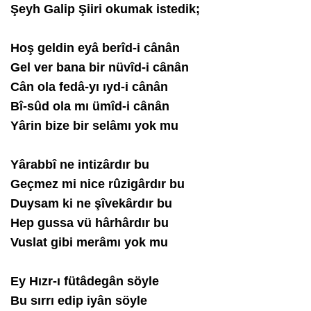
Şeyh Galip Şiiri okumak istedik;
Hoş geldin eyâ berîd-i cânân
Gel ver bana bir nüvîd-i cânân
Cân ola fedâ-yı ıyd-i cânân
Bî-sûd ola mı ümîd-i cânân
Yârin bize bir selâmı yok mu
Yârabbî ne intizârdır bu
Geçmez mi nice rûzigârdır bu
Duysam ki ne şîvekârdır bu
Hep gussa vü hârhârdır bu
Vuslat gibi merâmı yok mu
Ey Hızr-ı fütâdegân söyle
Bu sırrı edip iyân söyle