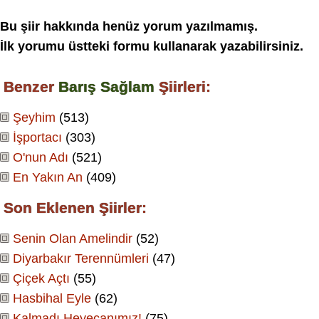
Bu şiir hakkında henüz yorum yazılmamış.
İlk yorumu üstteki formu kullanarak yazabilirsiniz.
Benzer
Barış Sağlam
Şiirleri:
Şeyhim
(513)
İşportacı
(303)
O'nun Adı
(521)
En Yakın An
(409)
Son Eklenen Şiirler:
Senin Olan Amelindir
(52)
Diyarbakır Terennümleri
(47)
Çiçek Açtı
(55)
Hasbihal Eyle
(62)
Kalmadı Heyecanımız!
(75)