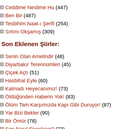
Ceddime Neslime Hu
(447)
Ben Bir
(487)
Tesbihim Naat-ı Şerifi
(254)
Sırtını Okşamış
(309)
Son Eklenen Şiirler:
Senin Olan Amelindir
(48)
Diyarbakır Terennümleri
(45)
Çiçek Açtı
(51)
Hasbihal Eyle
(60)
Kalmadı Heyecanımız!
(73)
Öldüğünden Haberin Yok!
(83)
Ölüm Tam Karşımızda Kapı Gibi Duruyor!
(87)
Yar Bizi Bekler
(90)
Bir Ömür
(78)
Sen Nasıl Sivaslısın?
(73)