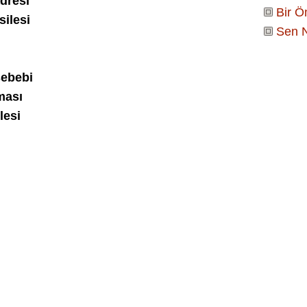
dresi
Bir 
silesi
Sen N
sebebi
ması
lesi