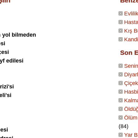
iiri
Benz
Evlilik
Hasta
Kış 
 yol bilmeden
Kandi
esi
çesi
Son E
f edilesi
Senin
Diyar
Çiçek
izi'si
Hasbi
li'si
Kalm
Öldüğ
Ölüm 
(84)
lesi
Yar B