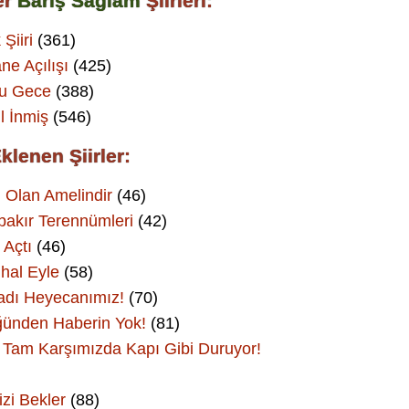
er
Barış Sağlam
Şiirleri:
 Şiiri
(361)
ne Açılışı
(425)
Bu Gece
(388)
l İnmiş
(546)
klenen Şiirler:
 Olan Amelindir
(46)
bakır Terennümleri
(42)
 Açtı
(46)
hal Eyle
(58)
adı Heyecanımız!
(70)
ünden Haberin Yok!
(81)
Tam Karşımızda Kapı Gibi Duruyor!
izi Bekler
(88)