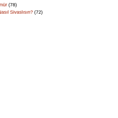
Ömür
(78)
asıl Sivaslısın?
(72)