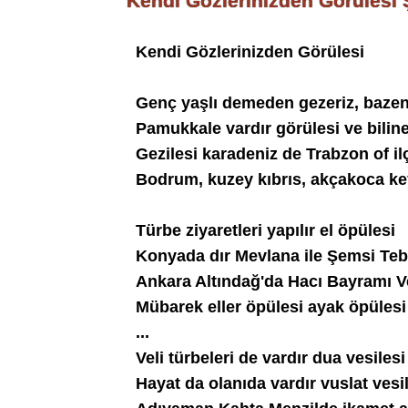
Kendi Gözlerinizden Görülesi Ş
Kendi Gözlerinizden Görülesi
Genç yaşlı demeden gezeriz, bazen
Pamukkale vardır görülesi ve bilin
Gezilesi karadeniz de Trabzon of il
Bodrum, kuzey kıbrıs, akçakoca key
Türbe ziyaretleri yapılır el öpülesi
Konyada dır Mevlana ile Şemsi Tebr
Ankara Altındağ'da Hacı Bayramı Ve
Mübarek eller öpülesi ayak öpülesi
...
Veli türbeleri de vardır dua vesilesi
Hayat da olanıda vardır vuslat vesi