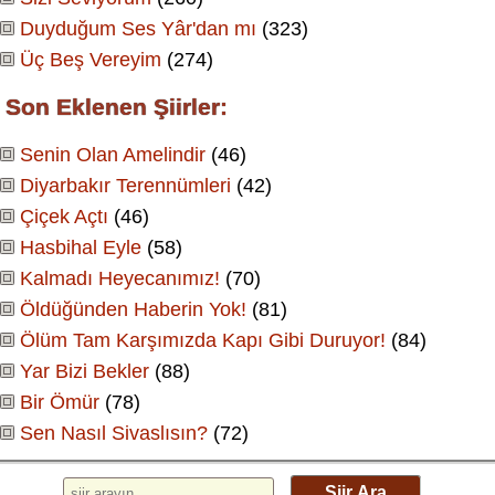
Duyduğum Ses Yâr'dan mı
(323)
Üç Beş Vereyim
(274)
Son Eklenen Şiirler:
Senin Olan Amelindir
(46)
Diyarbakır Terennümleri
(42)
Çiçek Açtı
(46)
Hasbihal Eyle
(58)
Kalmadı Heyecanımız!
(70)
Öldüğünden Haberin Yok!
(81)
Ölüm Tam Karşımızda Kapı Gibi Duruyor!
(84)
Yar Bizi Bekler
(88)
Bir Ömür
(78)
Sen Nasıl Sivaslısın?
(72)
Şiir Ara