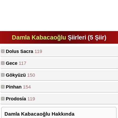
Damla Kabacaoğlu
Şiirleri (5 Şiir)
Dolus Sacra
119
Gece
117
Gökyüzü
150
Pinhan
154
Prodosía
119
Damla Kabacaoğlu Hakkında