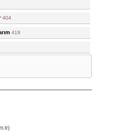
r
404
larım
419
m.tr)