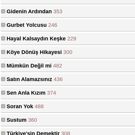
Gidenin Ardından
353
Gurbet Yolcusu
246
Hayal Kalsaydın Keşke
229
Köye Dönüş Hikayesi
300
Mümkün Değil mi
482
Satın Alamazsınız
436
Sen Anla Kızım
374
Soran Yok
488
Sustum
360
Türkiye'sin Demektir
308