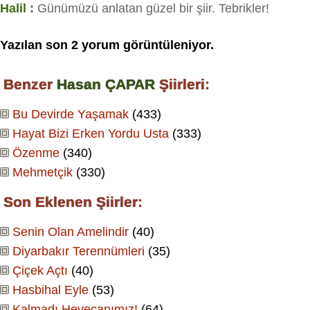
Halil :
Günümüzü anlatan güzel bir şiir. Tebrikler!
Yazılan son
2
yorum görüntüleniyor.
Benzer
Hasan ÇAPAR
Şiirleri:
Bu Devirde Yaşamak
(433)
Hayat Bizi Erken Yordu Usta
(333)
Özenme
(340)
Mehmetçik
(330)
Son Eklenen Şiirler:
Senin Olan Amelindir
(40)
Diyarbakır Terennümleri
(35)
Çiçek Açtı
(40)
Hasbihal Eyle
(53)
Kalmadı Heyecanımız!
(64)