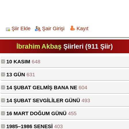
Şiir Ekle
Şair Girişi
Kayıt
İbrahim Akbaş
Şiirleri (911 Şiir)
10 KASIM
648
13 GÜN
631
14 ŞUBAT GELMİŞ BANA NE
604
14 ŞUBAT SEVGİLİLER GÜNÜ
493
16 MART DOĞUM GÜNÜ
455
1985–1986 SENESİ
403