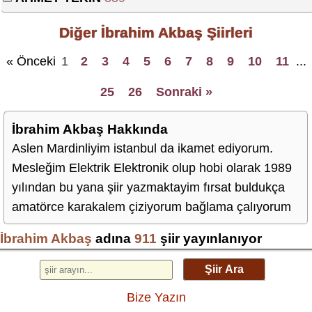
Diğer İbrahim Akbaş Şiirleri
« Önceki
1
2
3
4
5
6
7
8
9
10
11
...
25
26
Sonraki »
İbrahim Akbaş Hakkında
Aslen Mardinliyim istanbul da ikamet ediyorum.
Mesleğim Elektrik Elektronik olup hobi olarak 1989
yılından bu yana şiir yazmaktayim fırsat buldukça
amatörce karakalem çiziyorum bağlama çalıyorum
İbrahim Akbaş
adına
911
şiir yayınlanıyor
Şiir Ara
Bize Yazın