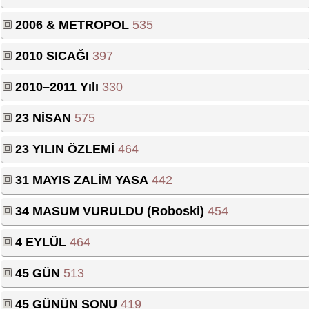
2006 & METROPOL
535
2010 SICAĞI
397
2010–2011 Yılı
330
23 NİSAN
575
23 YILIN ÖZLEMİ
464
31 MAYIS ZALİM YASA
442
34 MASUM VURULDU (Roboski)
454
4 EYLÜL
464
45 GÜN
513
45 GÜNÜN SONU
419