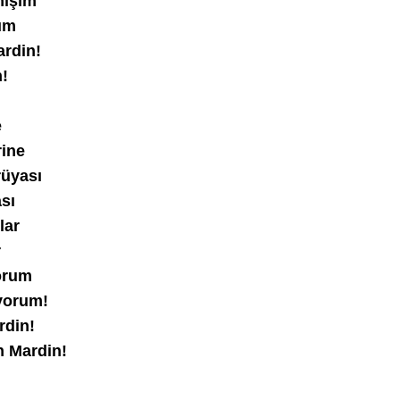
mışım
ım
ardin!
n!
e
rine
rüyası
sı
lar
r
orum
yorum!
rdin!
n Mardin!