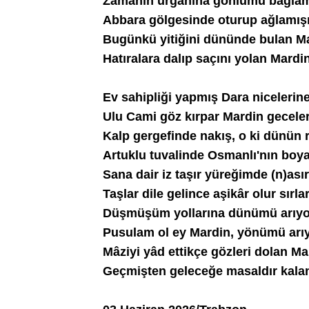
Zamanın urganına gönlümü bağla
Abbara gölgesinde oturup ağlamış
Bugünkü yitiğini dününde bulan M
Hatıralara dalıp saçını yolan Mardi
Ev sahipliği yapmış Dara nicelerin
Ulu Cami göz kırpar Mardin gecele
Kalp gergefinde nakış, o ki dünün 
Artuklu tuvalinde Osmanlı'nın boya
Sana dair iz taşır yüreğimde (n)asır
Taşlar dile gelince aşikâr olur sırla
Düşmüşüm yollarına dünümü arıy
Pusulam ol ey Mardin, yönümü arı
Mâziyi yâd ettikçe gözleri dolan Ma
Geçmişten geleceğe masaldır kala