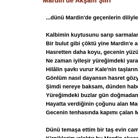
Mardin'de Akşam Şiiri
...dünü Mardin'de geçenlerin diliyle.
Kalbimin kuytusunu sarıp sarmala
Bir bulut gibi çöktü yine Mardin'e
Hasretten daha koyu, gecenin yüzü
Ne zaman iyileşir yüreğimdeki yar
Hilâlin şavkı vurur Kale'nin taşları
Gönlüm nasıl dayansın hasret göz
Şimdi nereye baksam, dünden habe
Yüreğimdeki buzlar gün doğmadan
Hayatta verdiğinin çoğunu alan Ma
Gecenin tenhasında kapımı çalan 
Dünü temaşa ettim bir taş evin ca