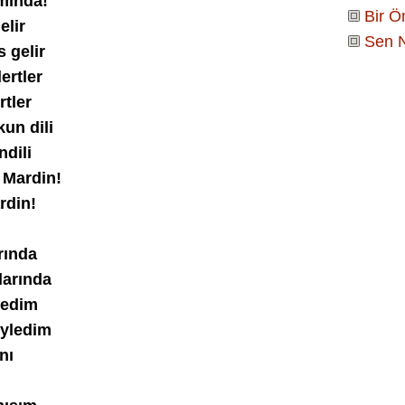
amında!
Bir 
elir
Sen N
 gelir
ertler
rtler
un dili
dili
 Mardin!
rdin!
rında
larında
ledim
eyledim
nı
ı