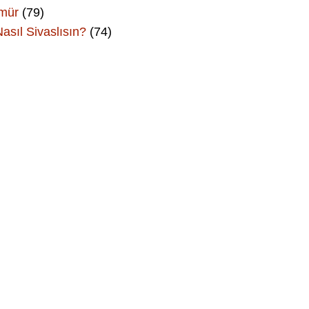
Ömür
(79)
asıl Sivaslısın?
(74)