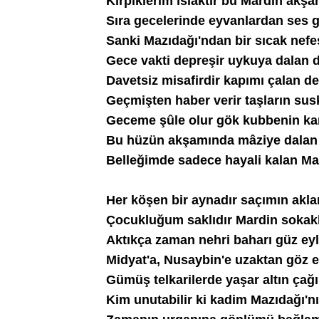
Kirpiklerim ıslaktır bu Mardin akş
Sıra gecelerinde eyvanlardan ses g
Sanki Mazıdağı'ndan bir sıcak nefes
Gece vakti depreşir uykuya dalan d
Davetsiz misafirdir kapımı çalan de
Geçmişten haber verir taşların susk
Geceme şûle olur gök kubbenin kan
Bu hüzün akşamında mâziye dalan
Belleğimde sadece hayali kalan Ma
Her köşen bir aynadır saçımın akla
Çocukluğum saklıdır Mardin sokak
Aktıkça zaman nehri baharı güz ey
Midyat'a, Nusaybin'e uzaktan göz 
Gümüş telkarilerde yaşar altın çağı
Kim unutabilir ki kadim Mazıdağı'n