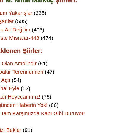
er
M. Nihat Malkoç
Şiirleri:
um Yakarışlar
(335)
şanlar
(505)
a Ait Değilim
(493)
ste Mısralar-448
(474)
klenen Şiirler:
 Olan Amelindir
(51)
bakır Terennümleri
(47)
 Açtı
(54)
hal Eyle
(62)
adı Heyecanımız!
(75)
ünden Haberin Yok!
(86)
Tam Karşımızda Kapı Gibi Duruyor!
izi Bekler
(91)