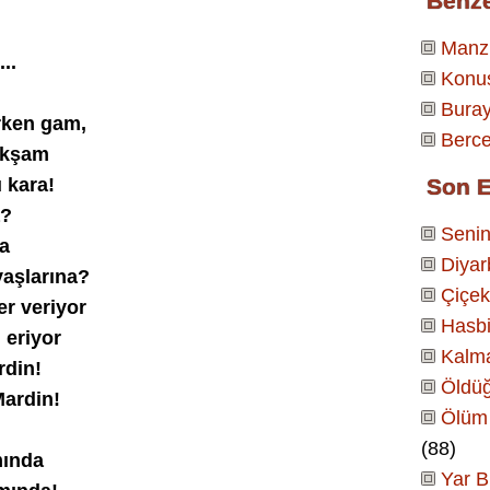
Benz
Manz
..
Konu
Buray
rken gam,
Berce
 akşam
 kara!
Son E
a?
Senin
na
Diyar
yaşlarına?
Çiçek
r veriyor
Hasbi
 eriyor
Kalm
rdin!
Öldüğ
Mardin!
Ölüm 
(88)
mında
Yar B