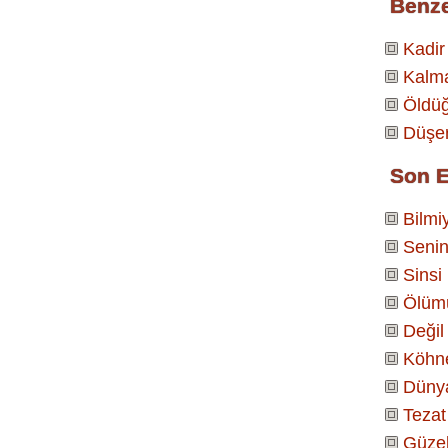
Benz
Kadir
Kalm
Öldüğ
Düşe
Son E
Bilmi
Senin
Sinsi
Ölüm
Değil
Köhn
Dünya
Tezat
Güzel