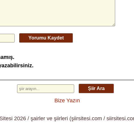
Yorumu Kaydet
mamış.
azabilirsiniz.
Şiir Ara
Bize Yazın
 Sitesi 2026 / şairler ve şiirleri (şiirsitesi.com / siirsitesi.co