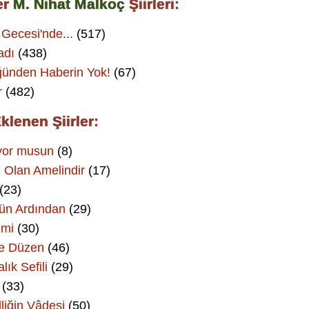
er
M. Nihat Malkoç
Şiirleri:
 Gecesi'nde...
(517)
adı
(438)
ünden Haberin Yok!
(67)
r
(482)
klenen Şiirler:
yor musun
(8)
 Olan Amelindir
(17)
(23)
ün Ardından
(29)
 mi
(30)
e Düzen
(46)
lık Sefili
(29)
(33)
liğin Vâdesi
(50)