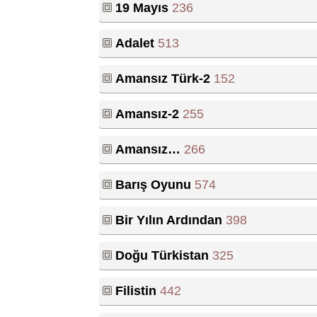
19 Mayıs
236
Adalet
513
Amansız Türk-2
152
Amansız-2
255
Amansız…
266
Barış Oyunu
574
Bir Yılın Ardından
398
Doğu Türkistan
325
Filistin
442