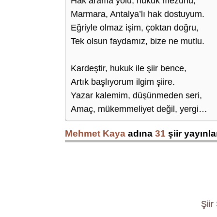
Hak arama yolu, hukuk mezunu,
Marmara, Antalya’lı hak dostuyum.
Eğriyle olmaz işim, çoktan doğru,
Tek olsun faydamız, bize ne mutlu.
Kardeştir, hukuk ile şiir bence,
Artık başlıyorum ilgim şiire.
Yazar kalemim, düşünmeden seri,
Amaç, mükemmeliyet değil, yergi…
Mehmet Kaya
adına
31
şiir yayınl
Şiir