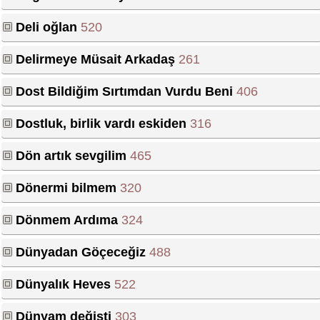
Deli oğlan
520
Delirmeye Müsait Arkadaş
261
Dost Bildiğim Sırtımdan Vurdu Beni
406
Dostluk, birlik vardı eskiden
316
Dön artık sevgilim
465
Dönermi bilmem
320
Dönmem Ardıma
324
Dünyadan Göçeceğiz
488
Dünyalık Heves
522
Dünyam değişti
303