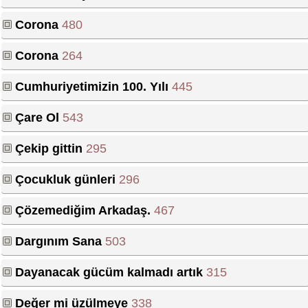
Corona
480
Corona
264
Cumhuriyetimizin 100. Yılı
445
Çare Ol
543
Çekip gittin
295
Çocukluk günleri
296
Çözemediğim Arkadaş.
467
Dargınım Sana
503
Dayanacak gücüm kalmadı artık
315
Değer mi üzülmeye
338