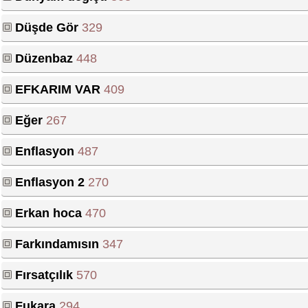
Düşde Gör
329
Düzenbaz
448
EFKARIM VAR
409
Eğer
267
Enflasyon
487
Enflasyon 2
270
Erkan hoca
470
Farkındamısın
347
Fırsatçılık
570
Fukara
294