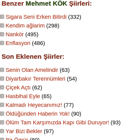
Benzer
Mehmet KÖK
Şiirleri:
Sigara Seni Erken Bitirdi
(332)
Kendim ağlarim
(298)
Nankör
(495)
Enflasyon
(486)
Son Eklenen Şiirler:
Senin Olan Amelindir
(63)
Diyarbakır Terennümleri
(54)
Çiçek Açtı
(62)
Hasbihal Eyle
(65)
Kalmadı Heyecanımız!
(77)
Öldüğünden Haberin Yok!
(90)
Ölüm Tam Karşımızda Kapı Gibi Duruyor!
(93)
Yar Bizi Bekler
(97)
Bir Ömür
(80)