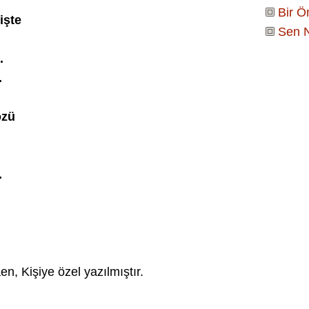
Bir 
işte
Sen N
.
.
özü
.
n, Kişiye özel yazılmıştır.