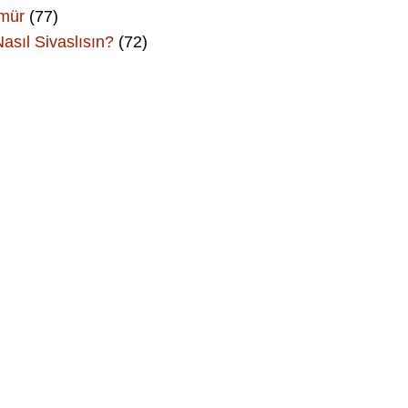
Ömür
(77)
asıl Sivaslısın?
(72)