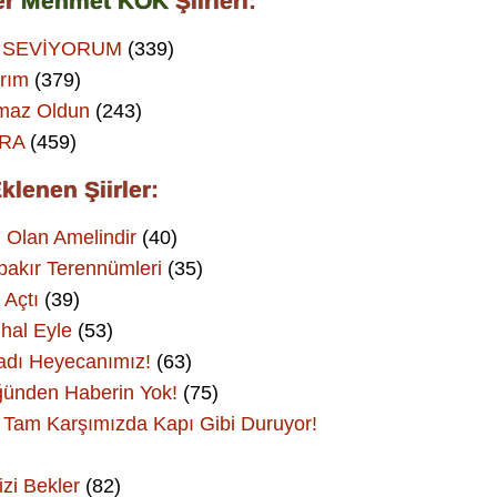
er
Mehmet KÖK
Şiirleri:
 SEVİYORUM
(339)
rım
(379)
maz Oldun
(243)
RA
(459)
klenen Şiirler:
 Olan Amelindir
(40)
bakır Terennümleri
(35)
 Açtı
(39)
hal Eyle
(53)
adı Heyecanımız!
(63)
ünden Haberin Yok!
(75)
Tam Karşımızda Kapı Gibi Duruyor!
izi Bekler
(82)