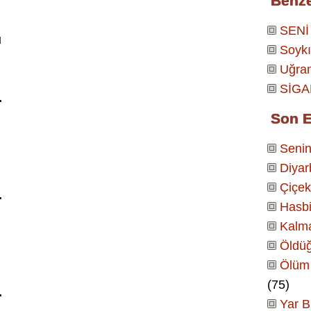
Benz
SENİ
u
Soykı
Uğra
SİGA
.
Son E
Senin
Diyar
Çiçek
.
Hasbi
Kalm
Öldüğ
Ölüm 
(75)
.
Yar B