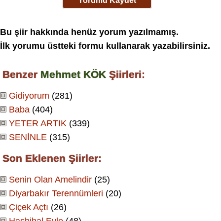
Yorumu Kaydet
Bu şiir hakkında henüz yorum yazılmamış.
İlk yorumu üstteki formu kullanarak yazabilirsiniz.
Benzer
Mehmet KÖK
Şiirleri:
Gidiyorum
(281)
Baba
(404)
YETER ARTIK
(339)
SENİNLE
(315)
Son Eklenen Şiirler:
Senin Olan Amelindir
(25)
Diyarbakır Terennümleri
(20)
Çiçek Açtı
(26)
Hasbihal Eyle
(48)