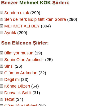
Benzer
Mehmet KÖK
Şiirleri:
Senden uzak
(299)
Sen de Terk Edip Gittikten Sonra
(290)
MEHMET ALİ BEY
(304)
Ayrılık
(290)
Son Eklenen Şiirler:
Bilmiyor musun
(19)
Senin Olan Amelindir
(25)
Sinsi
(26)
Ölümün Ardından
(32)
Değil mi
(33)
Köhne Düzen
(54)
Dünyalık Sefili
(31)
Tezat
(34)
Güzelliğin Vâdesi
(53)