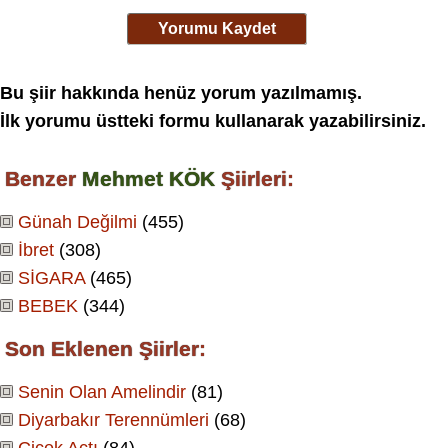
Yorumu Kaydet
Bu şiir hakkında henüz yorum yazılmamış.
İlk yorumu üstteki formu kullanarak yazabilirsiniz.
Benzer
Mehmet KÖK
Şiirleri:
Günah Değilmi
(455)
İbret
(308)
SİGARA
(465)
BEBEK
(344)
Son Eklenen Şiirler:
Senin Olan Amelindir
(81)
Diyarbakır Terennümleri
(68)
Çiçek Açtı
(84)