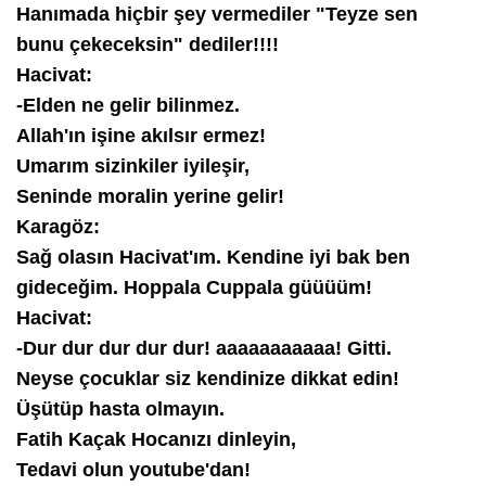
Hanımada hiçbir şey vermediler "Teyze sen
bunu çekeceksin" dediler!!!!
Hacivat:
-Elden ne gelir bilinmez.
Allah'ın işine akılsır ermez!
Umarım sizinkiler iyileşir,
Seninde moralin yerine gelir!
Karagöz:
Sağ olasın Hacivat'ım. Kendine iyi bak ben
gideceğim. Hoppala Cuppala güüüüm!
Hacivat:
-Dur dur dur dur dur! aaaaaaaaaaa! Gitti.
Neyse çocuklar siz kendinize dikkat edin!
Üşütüp hasta olmayın.
Fatih Kaçak Hocanızı dinleyin,
Tedavi olun youtube'dan!