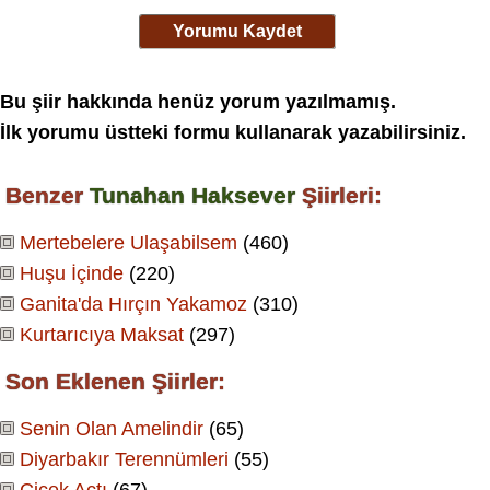
Yorumu Kaydet
Bu şiir hakkında henüz yorum yazılmamış.
İlk yorumu üstteki formu kullanarak yazabilirsiniz.
Benzer
Tunahan Haksever
Şiirleri:
Mertebelere Ulaşabilsem
(460)
Huşu İçinde
(220)
Ganita'da Hırçın Yakamoz
(310)
Kurtarıcıya Maksat
(297)
Son Eklenen Şiirler:
Senin Olan Amelindir
(65)
Diyarbakır Terennümleri
(55)
Çiçek Açtı
(67)