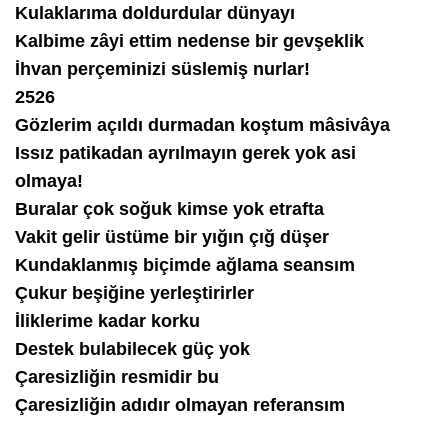
Kulaklarıma doldurdular dünyayı
Kalbime zâyi ettim nedense bir gevşeklik
İhvan perçeminizi süslemiş nurlar!
2526
Gözlerim açıldı durmadan koştum mâsivâya
Issız patikadan ayrılmayın gerek yok asi
olmaya!
Buralar çok soğuk kimse yok etrafta
Vakit gelir üstüme bir yığın çığ düşer
Kundaklanmış biçimde ağlama seansım
Çukur beşiğine yerleştirirler
İliklerime kadar korku
Destek bulabilecek güç yok
Çaresizliğin resmidir bu
Çaresizliğin adıdır olmayan referansım