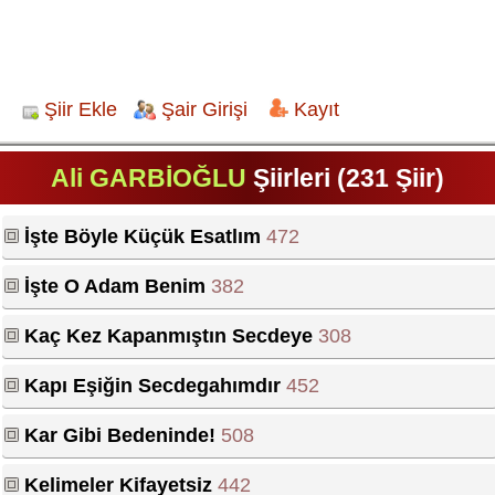
Şiir Ekle
Şair Girişi
Kayıt
Ali GARBİOĞLU
Şiirleri (231 Şiir)
İşte Böyle Küçük Esatlım
472
İşte O Adam Benim
382
Kaç Kez Kapanmıştın Secdeye
308
Kapı Eşiğin Secdegahımdır
452
Kar Gibi Bedeninde!
508
Kelimeler Kifayetsiz
442