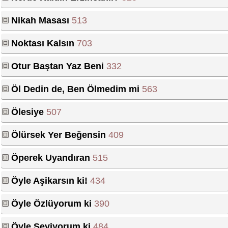
Nikah Masası
513
Noktası Kalsın
703
Otur Baştan Yaz Beni
332
Öl Dedin de, Ben Ölmedim mi
563
Ölesiye
507
Ölürsek Yer Beğensin
409
Öperek Uyandıran
515
Öyle Aşikarsın ki!
434
Öyle Özlüyorum ki
390
Öyle Seviyorum ki
484