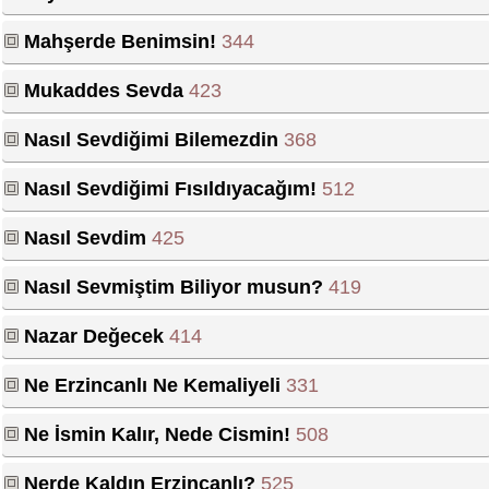
Mahşerde Benimsin!
344
Mukaddes Sevda
423
Nasıl Sevdiğimi Bilemezdin
368
Nasıl Sevdiğimi Fısıldıyacağım!
512
Nasıl Sevdim
425
Nasıl Sevmiştim Biliyor musun?
419
Nazar Değecek
414
Ne Erzincanlı Ne Kemaliyeli
331
Ne İsmin Kalır, Nede Cismin!
508
Nerde Kaldın Erzincanlı?
525