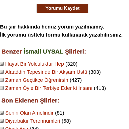
Yorumu Kaydet
Bu şiir hakkında henüz yorum yazılmamış.
İlk yorumu üstteki formu kullanarak yazabilirsiniz.
Benzer
İsmail UYSAL
Şiirleri:
Hayat Bir Yolculuktur Hep
(320)
Alaaddin Tepesinde Bir Akşam Üstü
(303)
Zaman Geçtikçe Öğrenirsin
(427)
Zaman Öyle Bir Terbiye Eder ki İnsanı
(413)
Son Eklenen Şiirler:
Senin Olan Amelindir
(81)
Diyarbakır Terennümleri
(68)
Çiçek Açtı
(84)