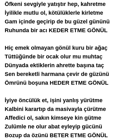
Öfkeni sevgiyle yatıştır hep, kahretme
İyilikle mutlu ol, kötülüklerle kirletme
Gam içinde geçirip de bu güzel gününü
Ruhunda bir acı KEDER ETME GÖNÜL
Hiç emek olmayan gönül kuru bir ağaç
Tüttüğünde bir ocak olur mu muhtaç
Dünyada ektiklerin ahrette başına taç
Sen bereketli harmana çevir de güzünü
Ömrünü boşuna HEDER ETME GÖNÜL
İyiye öncülük et, işini yanlış yürütme
Kalbini karartıp da masivayla çürütme
Affedici ol, sakın kimseye kin gütme
Zulümle ne olur abat eyleyip gücünü
Bozup da özünü BETER ETME GÖNÜL