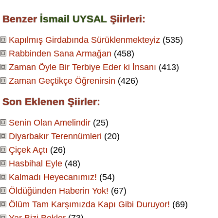
Benzer
İsmail UYSAL
Şiirleri:
Kapılmış Girdabında Sürüklenmekteyiz
(535)
Rabbinden Sana Armağan
(458)
Zaman Öyle Bir Terbiye Eder ki İnsanı
(413)
Zaman Geçtikçe Öğrenirsin
(426)
Son Eklenen Şiirler:
Senin Olan Amelindir
(25)
Diyarbakır Terennümleri
(20)
Çiçek Açtı
(26)
Hasbihal Eyle
(48)
Kalmadı Heyecanımız!
(54)
Öldüğünden Haberin Yok!
(67)
Ölüm Tam Karşımızda Kapı Gibi Duruyor!
(69)
Yar Bizi Bekler
(73)