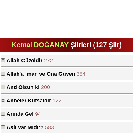
Kemal DOĞANAY
Şiirleri (127 Şiir)
Allah Güzeldir
272
Allah'a İman ve Ona Güven
384
And Olsun ki
200
Anneler Kutsaldır
122
Arında Gel
94
Aslı Var Mıdır?
583