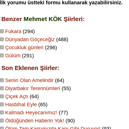
İlk yorumu üstteki formu kullanarak yazabilirsiniz.
Benzer
Mehmet KÖK
Şiirleri:
Fukara
(294)
Dünyadan Göçeceğiz
(488)
Çocukluk günleri
(296)
Gülüm
(291)
Son Eklenen Şiirler:
Senin Olan Amelindir
(64)
Diyarbakır Terennümleri
(55)
Çiçek Açtı
(64)
Hasbihal Eyle
(65)
Kalmadı Heyecanımız!
(77)
Öldüğünden Haberin Yok!
(90)
Ölüm Tam Karşımızda Kapı Gibi Duruyor!
(93)