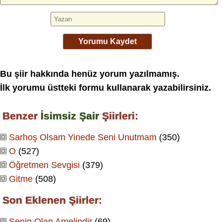
Yorumu Kaydet
Bu şiir hakkında henüz yorum yazılmamış.
İlk yorumu üstteki formu kullanarak yazabilirsiniz.
Benzer
İsimsiz Şair
Şiirleri:
Sarhoş Olsam Yinede Seni Unutmam
(350)
O
(527)
Öğretmen Sevgisi
(379)
Gitme
(508)
Son Eklenen Şiirler:
Senin Olan Amelindir
(69)