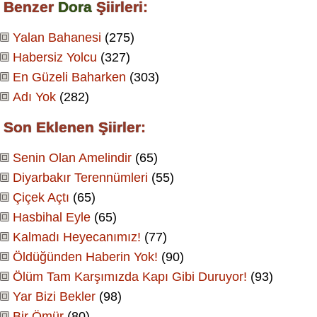
Benzer
Dora
Şiirleri:
Yalan Bahanesi
(275)
Habersiz Yolcu
(327)
En Güzeli Baharken
(303)
Adı Yok
(282)
Son Eklenen Şiirler:
Senin Olan Amelindir
(65)
Diyarbakır Terennümleri
(55)
Çiçek Açtı
(65)
Hasbihal Eyle
(65)
Kalmadı Heyecanımız!
(77)
Öldüğünden Haberin Yok!
(90)
Ölüm Tam Karşımızda Kapı Gibi Duruyor!
(93)
Yar Bizi Bekler
(98)
Bir Ömür
(80)