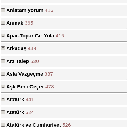
Anlatamıyorum
416
Anmak
365
Apar-Topar Gir Yola
416
Arkadaş
449
Arz Talep
530
Asla Vazgeçme
387
Aşk Beni Geçer
478
Atatürk
441
Atatürk
524
Atatürk ve Cumhuriyet
526