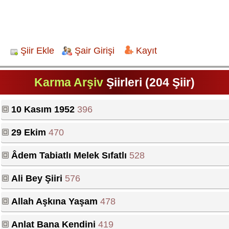
Şiir Ekle
Şair Girişi
Kayıt
Karma Arşiv
Şiirleri (204 Şiir)
10 Kasım 1952
396
29 Ekim
470
Âdem Tabiatlı Melek Sıfatlı
528
Ali Bey Şiiri
576
Allah Aşkına Yaşam
478
Anlat Bana Kendini
419