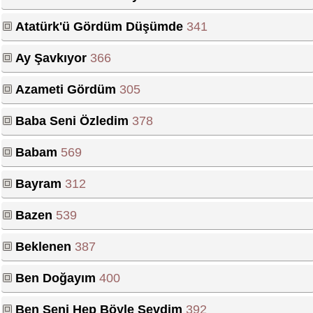
Atatürk'ü Gördüm Düşümde
341
Ay Şavkıyor
366
Azameti Gördüm
305
Baba Seni Özledim
378
Babam
569
Bayram
312
Bazen
539
Beklenen
387
Ben Doğayım
400
Ben Seni Hep Böyle Sevdim
392