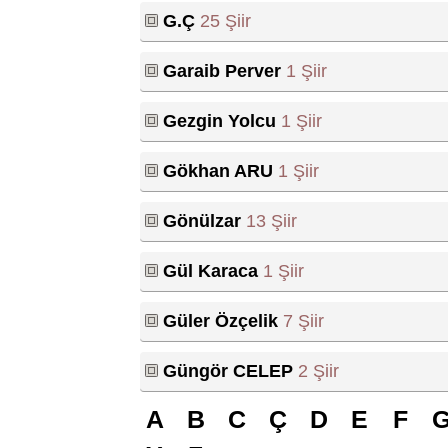
G.Ç
25 Şiir
Garaib Perver
1 Şiir
Gezgin Yolcu
1 Şiir
Gökhan ARU
1 Şiir
Gönülzar
13 Şiir
Gül Karaca
1 Şiir
Güler Özçelik
7 Şiir
Güngör CELEP
2 Şiir
A
B
C
Ç
D
E
F