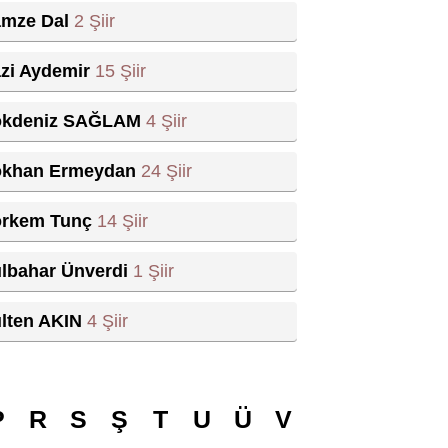
mze Dal
2 Şiir
zi Aydemir
15 Şiir
kdeniz SAĞLAM
4 Şiir
khan Ermeydan
24 Şiir
rkem Tunç
14 Şiir
lbahar Ünverdi
1 Şiir
lten AKIN
4 Şiir
P
R
S
Ş
T
U
Ü
V