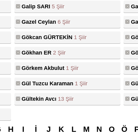
Galip SARI
5 Şiir
Ga
Gazel Ceylan
6 Şiir
Ga
Gökcan GÜRTEKİN
1 Şiir
Gö
Gökhan ER
2 Şiir
Gö
Görkem Akbulut
1 Şiir
Gö
Gül Tuzcu Karaman
1 Şiir
Gü
Gültekin Avcı
13 Şiir
Gü
G
H
I
İ
J
K
L
M
N
O
Ö